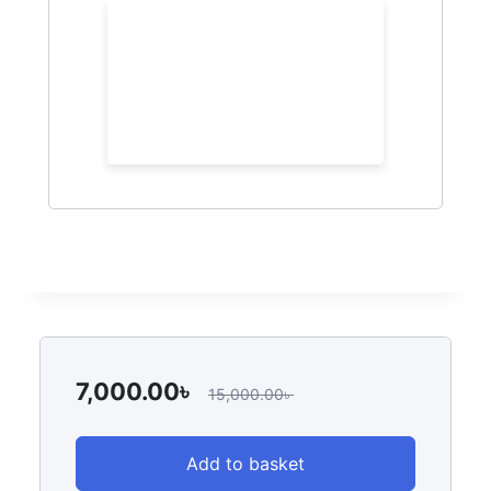
7,000.00
৳
15,000.00
৳
Add to basket