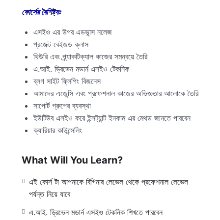
কোর্সের বৈশিষ্ট্যঃ
এসইও এর উপর এডভান্স নলেজ
প্রজেক্ট বেইজড ক্লাস
থিউরি এবং প্র্যাকটিক্যাল কাজের সমন্বয়ে তৈরি
এ.আই. ড্রিভেন মডার্ন এসইও টেকনিক
ব্লগ সাইট ফ্লিপিং বিজনেস
আমাদের এজেন্সি এবং প্রফেশনাল কাজের অভিজ্ঞতার আলোকে তৈরি
সাপোর্ট গ্রুপের ব্যবস্থা
ইউটিউব এসইও করে ইন্সট্যান্ট ইনকাম এর মেথড জানতে পারবেন
ক্যারিয়ার কাউন্সেলিং
What Will You Learn?
এই কোর্স টা আপনাকে বিগিনার লেভেল থেকে প্রফেশনাল লেভেল
পর্যন্ত নিয়ে যাবে
এ.আই. ড্রিভেন মডার্ন এসইও টেকনিক শিখতে পারবেন